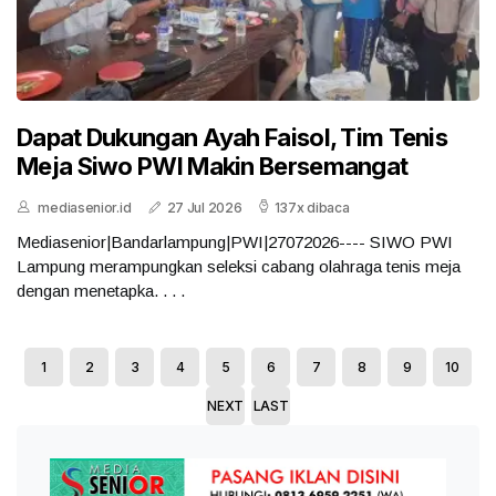
Dapat Dukungan Ayah Faisol, Tim Tenis
Meja Siwo PWI Makin Bersemangat
mediasenior.id
27 Jul 2026
137x dibaca
Mediasenior|Bandarlampung|PWI|27072026---- SIWO PWI
Lampung merampungkan seleksi cabang olahraga tenis meja
dengan menetapka. . . .
1
2
3
4
5
6
7
8
9
10
NEXT
LAST