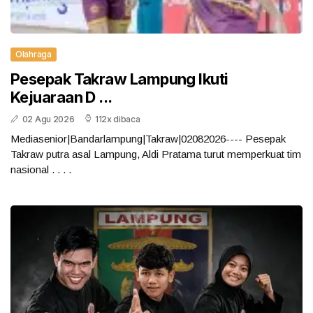
Olahraga
Pesepak Takraw Lampung Ikuti
Kejuaraan D ...
02 Agu 2026
112x dibaca
Mediasenior|Bandarlampung|Takraw|02082026---- Pesepak
Takraw putra asal Lampung, Aldi Pratama turut memperkuat tim
nasional . . . .