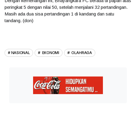
Dengan kemenangan ini, Bhayangkara FC berada di papan atas
peringkat 5 dengan nilai 50, setelah menjalani 32 pertandingan.
Masih ada dua sisa pertandingan 1 di kandang dan satu
tandang. (don)
NASIONAL
EKONOMI
OLAHRAGA