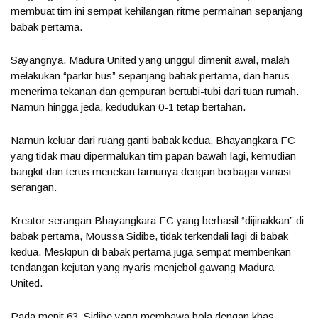
membuat tim ini sempat kehilangan ritme permainan sepanjang
babak pertama.
Sayangnya, Madura United yang unggul dimenit awal, malah
melakukan “parkir bus” sepanjang babak pertama, dan harus
menerima tekanan dan gempuran bertubi-tubi dari tuan rumah.
Namun hingga jeda, kedudukan 0-1 tetap bertahan.
Namun keluar dari ruang ganti babak kedua, Bhayangkara FC
yang tidak mau dipermalukan tim papan bawah lagi, kemudian
bangkit dan terus menekan tamunya dengan berbagai variasi
serangan.
Kreator serangan Bhayangkara FC yang berhasil “dijinakkan” di
babak pertama, Moussa Sidibe, tidak terkendali lagi di babak
kedua. Meskipun di babak pertama juga sempat memberikan
tendangan kejutan yang nyaris menjebol gawang Madura
United.
Pada menit 63, Sidibe yang membawa bola dengan khas