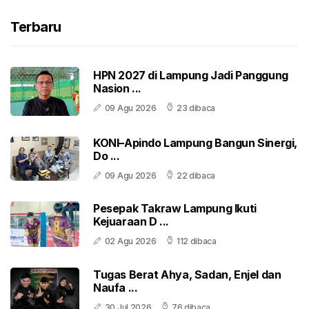
Terbaru
HPN 2027 di Lampung Jadi Panggung
Nasion ...
09 Agu 2026
23 dibaca
KONI–Apindo Lampung Bangun Sinergi,
Do ...
09 Agu 2026
22 dibaca
Pesepak Takraw Lampung Ikuti
Kejuaraan D ...
02 Agu 2026
112 dibaca
Tugas Berat Ahya, Sadan, Enjel dan
Naufa ...
30 Jul 2026
76 dibaca