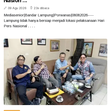
Nasion ...
09 Agu 2026
23x dibaca
Mediasenior|Bandar Lampung|Porwanas|08082026----
Lampung tidak hanya bersiap menjadi lokasi pelaksanaan Hari
Pers Nasional . . . .