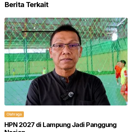
Berita Terkait
Olahraga
HPN 2027 di Lampung Jadi Panggung